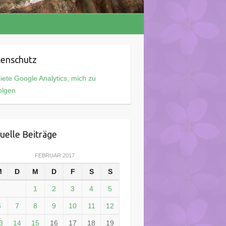
enschutz
iete Google Analytics, mich zu
olgen
uelle Beiträge
FEBRUAR 2017
M
D
M
D
F
S
S
1
2
3
4
5
6
7
8
9
10
11
12
3
14
15
16
17
18
19